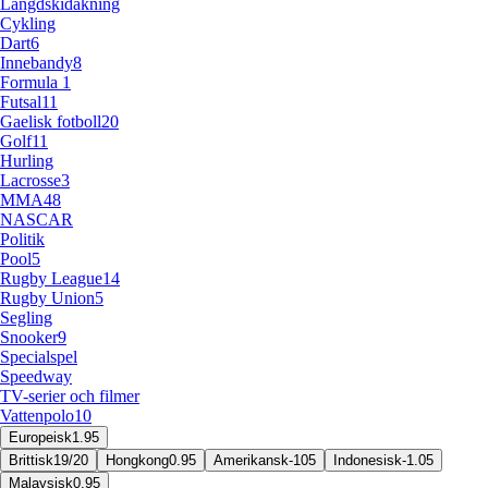
Längdskidåkning
Cykling
Dart
6
Innebandy
8
Formula 1
Futsal
11
Gaelisk fotboll
20
Golf
11
Hurling
Lacrosse
3
MMA
48
NASCAR
Politik
Pool
5
Rugby League
14
Rugby Union
5
Segling
Snooker
9
Specialspel
Speedway
TV-serier och filmer
Vattenpolo
10
Europeisk
1.95
Brittisk
19/20
Hongkong
0.95
Amerikansk
-105
Indonesisk
-1.05
Malaysisk
0.95