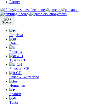
Partner
Swedish
Engelska
Dutch
Français
Tyska - CH
Franska - CH
Italian - Switzerland
Hungarian
Spanish
Tyska