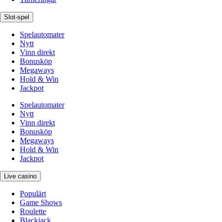
Slot-spel
Spelautomater
Nytt
Vinn direkt
Bonusköp
Megaways
Hold & Win
Jackpot
Spelautomater
Nytt
Vinn direkt
Bonusköp
Megaways
Hold & Win
Jackpot
Live casino
Populärt
Game Shows
Roulette
Blackjack