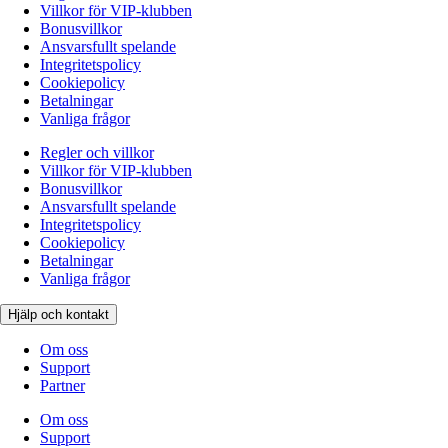
Villkor för VIP-klubben
Bonusvillkor
Ansvarsfullt spelande
Integritetspolicy
Cookiepolicy
Betalningar
Vanliga frågor
Regler och villkor
Villkor för VIP-klubben
Bonusvillkor
Ansvarsfullt spelande
Integritetspolicy
Cookiepolicy
Betalningar
Vanliga frågor
Hjälp och kontakt
Om oss
Support
Partner
Om oss
Support