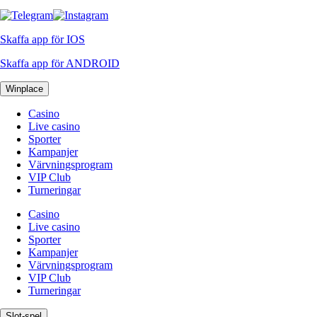
Skaffa app för
IOS
Skaffa app för
ANDROID
Winplace
Casino
Live casino
Sporter
Kampanjer
Värvningsprogram
VIP Club
Turneringar
Casino
Live casino
Sporter
Kampanjer
Värvningsprogram
VIP Club
Turneringar
Slot-spel