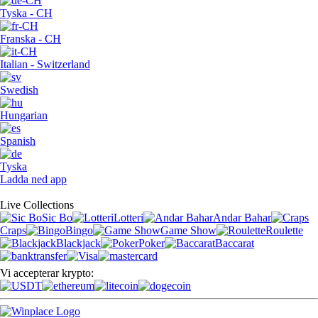
Tyska - CH
Franska - CH
Italian - Switzerland
Swedish
Hungarian
Spanish
Tyska
Ladda ned app
Live Collections
Sic Bo
Lotteri
Andar Bahar
Craps
Bingo
Game Show
Roulette
Blackjack
Poker
Baccarat
Vi accepterar krypto: