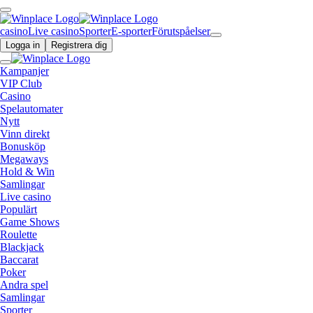
casino
Live casino
Sporter
E-sporter
Förutspåelser
Logga in
Registrera dig
Kampanjer
VIP Club
Casino
Spelautomater
Nytt
Vinn direkt
Bonusköp
Megaways
Hold & Win
Samlingar
Live casino
Populärt
Game Shows
Roulette
Blackjack
Baccarat
Poker
Andra spel
Samlingar
Sporter