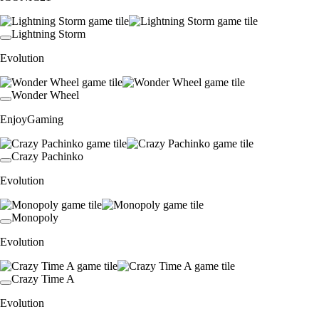
Lightning Storm
Evolution
Wonder Wheel
EnjoyGaming
Crazy Pachinko
Evolution
Monopoly
Evolution
Crazy Time A
Evolution