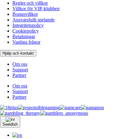
Regler och villkor
Villkor för VIP-klubben
Bonusvillkor
Ansvarsfullt spelande
Integritetspolicy
Cookiepolicy
Betalningar
Vanliga frågor
Hjälp och kontakt
Om oss
Support
Partner
Om oss
Support
Partner
Swedish