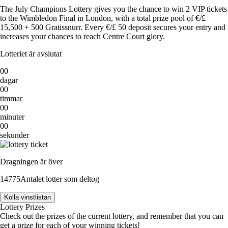
The July Champions Lottery gives you the chance to win 2 VIP tickets
to the Wimbledon Final in London, with a total prize pool of €/£
15,500 + 500 Gratissnurr. Every €/£ 50 deposit secures your entry and
increases your chances to reach Centre Court glory.
Lotteriet är avslutat
00
dagar
00
timmar
00
minuter
00
sekunder
Dragningen är över
14775
Antalet lotter som deltog
Kolla vinstlistan
Lottery Prizes
Check out the prizes of the current lottery, and remember that you can
get a prize for each of your winning tickets!