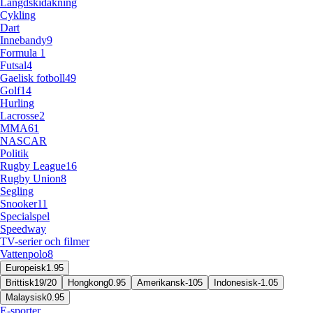
Längdskidåkning
Cykling
Dart
Innebandy
9
Formula 1
Futsal
4
Gaelisk fotboll
49
Golf
14
Hurling
Lacrosse
2
MMA
61
NASCAR
Politik
Rugby League
16
Rugby Union
8
Segling
Snooker
11
Specialspel
Speedway
TV-serier och filmer
Vattenpolo
8
Europeisk
1.95
Brittisk
19/20
Hongkong
0.95
Amerikansk
-105
Indonesisk
-1.05
Malaysisk
0.95
E-sporter