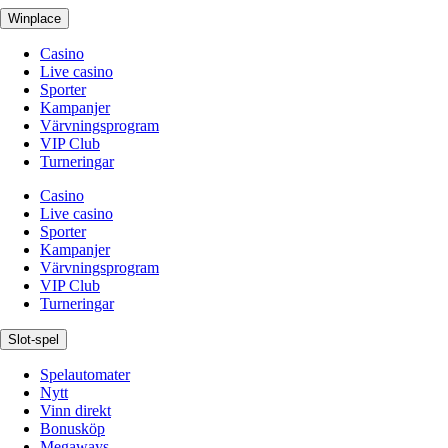
Winplace
Casino
Live casino
Sporter
Kampanjer
Värvningsprogram
VIP Club
Turneringar
Casino
Live casino
Sporter
Kampanjer
Värvningsprogram
VIP Club
Turneringar
Slot-spel
Spelautomater
Nytt
Vinn direkt
Bonusköp
Megaways