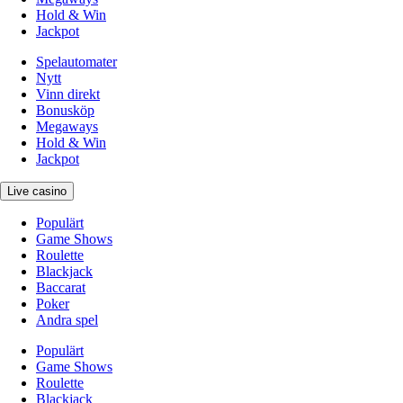
Hold & Win
Jackpot
Spelautomater
Nytt
Vinn direkt
Bonusköp
Megaways
Hold & Win
Jackpot
Live casino
Populärt
Game Shows
Roulette
Blackjack
Baccarat
Poker
Andra spel
Populärt
Game Shows
Roulette
Blackjack