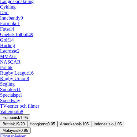
Längdskidåkning
Cykling
Dart
Innebandy
9
Formula 1
Futsal
4
Gaelisk fotboll
49
Golf
14
Hurling
Lacrosse
2
MMA
61
NASCAR
Politik
Rugby League
16
Rugby Union
8
Segling
Snooker
11
Specialspel
Speedway
TV-serier och filmer
Vattenpolo
8
Europeisk
1.95
Brittisk
19/20
Hongkong
0.95
Amerikansk
-105
Indonesisk
-1.05
Malaysisk
0.95
Förutspåelser