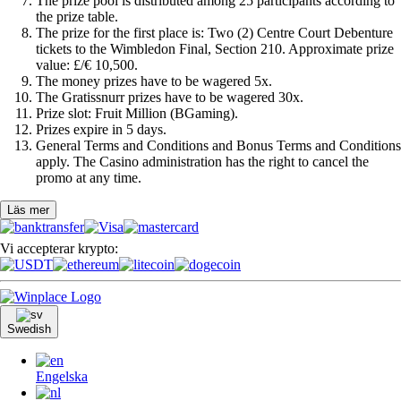
The prize pool is distributed among 25 participants according to
the prize table.
The prize for the first place is: Two (2) Centre Court Debenture
tickets to the Wimbledon Final, Section 210. Approximate prize
value: £/€ 10,500.
The money prizes have to be wagered 5x.
The Gratissnurr prizes have to be wagered 30x.
Prize slot: Fruit Million (BGaming).
Prizes expire in 5 days.
General Terms and Conditions and Bonus Terms and Conditions
apply. The Casino administration has the right to cancel the
promo at any time.
Läs mer
Vi accepterar krypto:
Swedish
Engelska