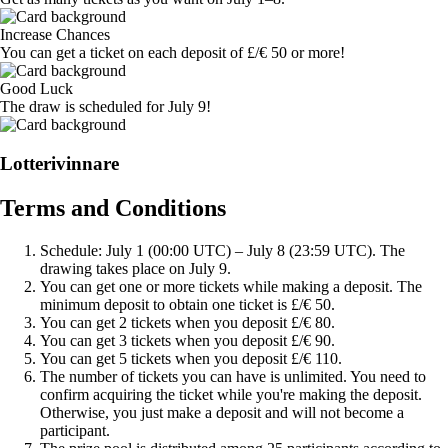
Increase Chances
You can get a ticket on each deposit of £/€ 50 or more!
Good Luck
The draw is scheduled for July 9!
Lotterivinnare
Terms and Conditions
Schedule: July 1 (00:00 UTC) – July 8 (23:59 UTC). The
drawing takes place on July 9.
You can get one or more tickets while making a deposit. The
minimum deposit to obtain one ticket is £/€ 50.
You can get 2 tickets when you deposit £/€ 80.
You can get 3 tickets when you deposit £/€ 90.
You can get 5 tickets when you deposit £/€ 110.
The number of tickets you can have is unlimited. You need to
confirm acquiring the ticket while you're making the deposit.
Otherwise, you just make a deposit and will not become a
participant.